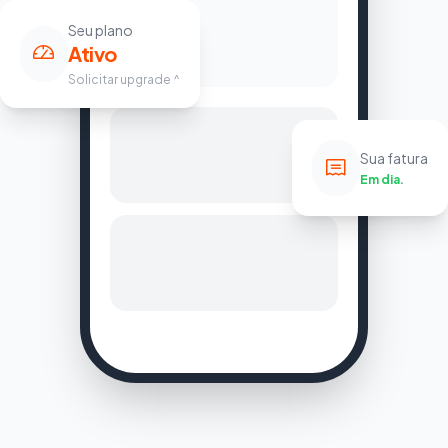
Seu plano
Ativo
Solicitar upgrade ^
Sua fatura
Em dia.