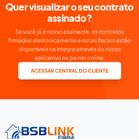
Quer visualizar o seu contrato
assinado?
Se você já é nosso assinante, os contratos
firmados eletronicamente e notas fiscais estão
disponíveis na íntegra através do nosso
aplicativo ou painel online.
ACESSAR CENTRAL DO CLIENTE