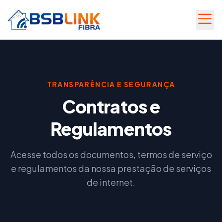
MENU
TRANSPARÊNCIA E SEGURANÇA
Contratos e
QUEM
SOMOS
Regulamentos
ÁREA
PLANOS
DO
BENEFÍCIOS
Acesse todos os documentos, termos de serviço
CLIENTE
e regulamentos da nossa prestação de serviços
COBERTURA
WHATSAPP
de internet.